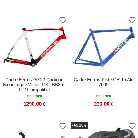
Cadre Ferrus GX22 Carbone
Cadre Ferrus Piste CR.15 Alu
Monocoque Venus C8 - BB86 -
7005
Di2 Compatible
En stock
En stock
1290.00
230.00
€
€
- 65.10 €