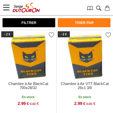
FILTRER
TRIER PAR
- 2 €
- 2 €
Chambre à Air BlackCat
Chambre à Air VTT BlackCat
700x28/32
26x1 3/8
En stock
En stock
2.99
2.99
€
€
€
€
5.00
5.00