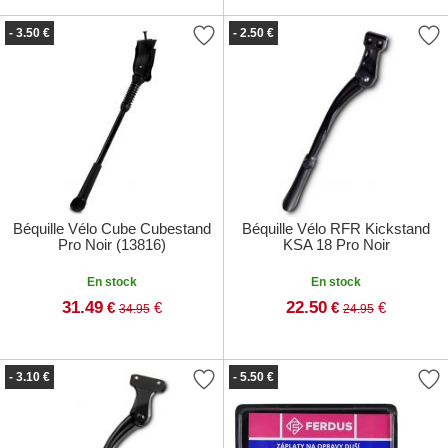
- 3.50 €
- 2.50 €
Béquille Vélo Cube Cubestand
Béquille Vélo RFR Kickstand
Pro Noir (13816)
KSA 18 Pro Noir
En stock
En stock
31.49
22.50
€
€
€
€
34.95
24.95
- 3.10 €
- 5.50 €