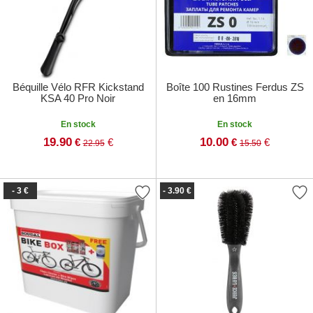
Béquille Vélo RFR Kickstand
Boîte 100 Rustines Ferdus ZS
KSA 40 Pro Noir
en 16mm
En stock
En stock
19.90
10.00
€
€
€
€
22.95
15.50
- 3 €
- 3.90 €