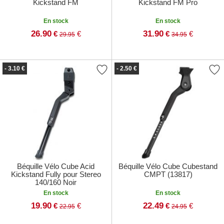
Kickstand FM
Kickstand FM Pro
En stock
En stock
26.90
31.90
€
€
€
€
29.95
34.95
- 3.10 €
- 2.50 €
Béquille Vélo Cube Acid
Béquille Vélo Cube Cubestand
Kickstand Fully pour Stereo
CMPT (13817)
140/160 Noir
En stock
En stock
19.90
22.49
€
€
€
€
22.95
24.95