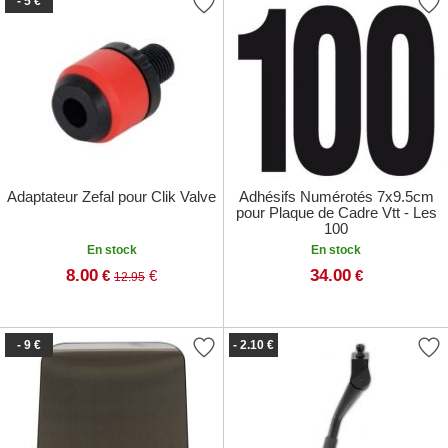
- 5 €
Adaptateur Zefal pour Clik Valve
Adhésifs Numérotés 7x9.5cm
pour Plaque de Cadre Vtt - Les
100
En stock
En stock
8.00
34.00
€
€
€
12.95
- 9 €
- 2.10 €