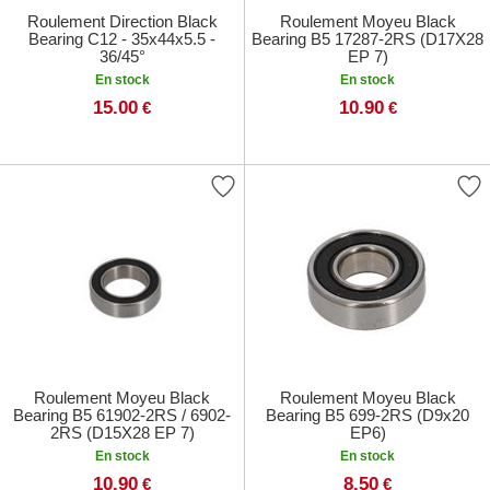
Roulement Direction Black
Roulement Moyeu Black
Bearing C12 - 35x44x5.5 -
Bearing B5 17287-2RS (D17X28
36/45°
EP 7)
En stock
En stock
15.00
10.90
€
€
Roulement Moyeu Black
Roulement Moyeu Black
Bearing B5 61902-2RS / 6902-
Bearing B5 699-2RS (D9x20
2RS (D15X28 EP 7)
EP6)
En stock
En stock
10.90
8.50
€
€