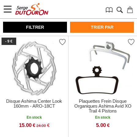
FILTRER
TRIER PAR
- 9 €
Disque Ashima Center Look
Plaquettes Frein Disque
160mm - ARO-18CT
Organiques Ashima Avid XO
Trail 4 Pistons
En stock
En stock
15.00
5.00
€
€
€
24.00