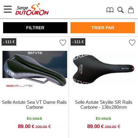
FILTRER
TRIER PAR
- 111 €
- 111 €
Selle Astute Sea VT Dame Rails
Selle Astute Skylite SR Rails
Carbone
Carbone - 136x280mm
En stock
En stock
89.00
89.00
€
€
€
€
200.00
200.00