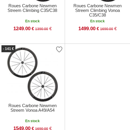
Roues Carbone Newmen
Roues Carbone Newmen
Streem Climbing C35/C38
Streem Climbing Vonoa
C35/C38
En stock
En stock
1249.00
1499.00
€
€
€
€
1390.00
1690.00
- 141 €
Roues Carbone Newmen
Streem Vonoa A49/A54
En stock
1549.00
€
€
1690.00