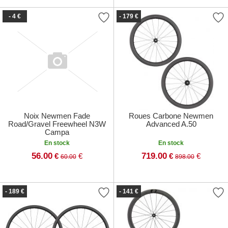
- 4 €
- 179 €
Noix Newmen Fade
Roues Carbone Newmen
Road/Gravel Freewheel N3W
Advanced A.50
Campa
En stock
En stock
56.00
719.00
€
€
€
€
60.00
898.00
- 189 €
- 141 €