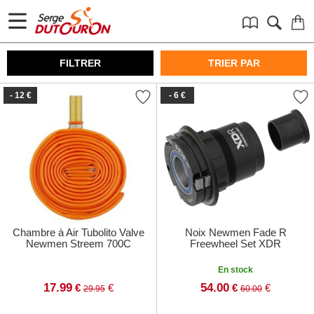
FILTRER
TRIER PAR
- 12 €
- 6 €
Chambre à Air Tubolito Valve
Noix Newmen Fade R
Newmen Streem 700C
Freewheel Set XDR
En stock
17.99
54.00
€
€
€
€
29.95
60.00