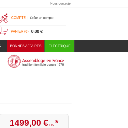
Nous contacter
COMPTE
|
Créer un compte
0,00 €
PANIER
(0)
:
S
BONNES AFFAIRES
ELECTRIQUE
1499
,
00
€
*
TTC