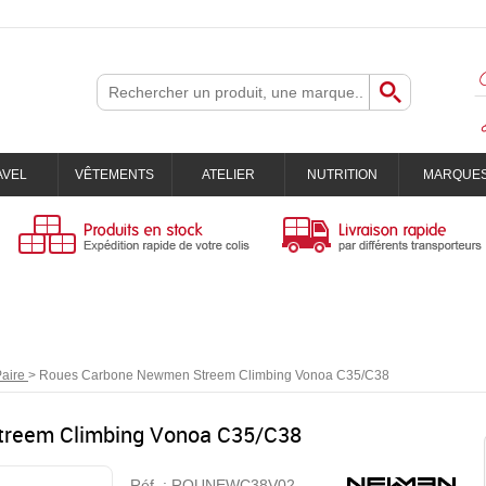
AVEL
VÊTEMENTS
ATELIER
NUTRITION
MARQUE
aire
>
Roues Carbone Newmen Streem Climbing Vonoa C35/C38
reem Climbing Vonoa C35/C38
Réf. :
ROUNEWC38V02