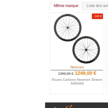
Même marque
Liste des av
- 141 €
Newmen
1249,00 €
1390,00 €
Roues Carbone Newmen Streem
A49/A54