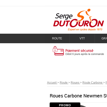
ROUTE
VTT
GR
Accueil
>
Route
>
Roues
>
Route Carbone
>
P
Roues Carbone Newmen St
PROMO