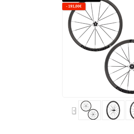
-
191,00
€