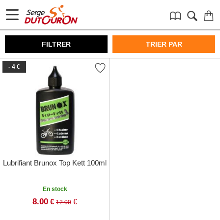
FILTRER
TRIER PAR
- 4 €
Lubrifiant Brunox Top Kett 100ml
En stock
8.00
€
€
12.00