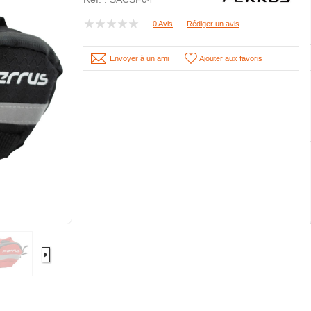
0 Avis
Rédiger un avis
Envoyer à un ami
Ajouter aux favoris