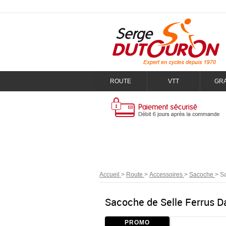
ROUTE
VTT
GR
Accueil
>
Route
>
Accessoires
>
Sacoche
>
Sa
Sacoche de Selle Ferrus D
PROMO