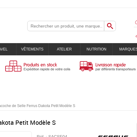
AVEL
VÊTEMENTS
ATELIER
NUTRITION
MARQUE
coche de Selle Ferrus Dakota Petit Modèle S
akota Petit Modèle S
Réf. :
SACSF04