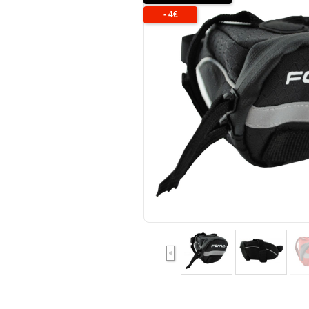
-
4
€