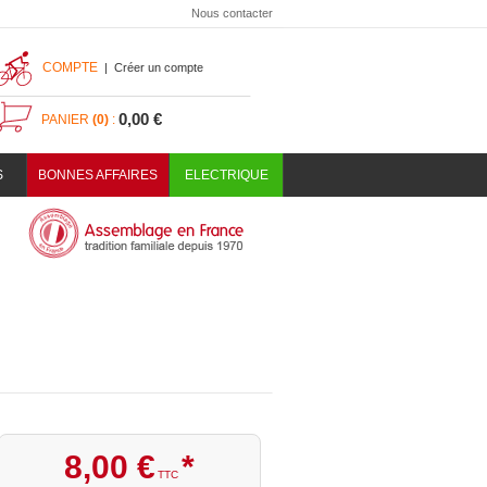
Nous contacter
COMPTE
|
Créer un compte
0,00 €
PANIER
(0)
:
S
BONNES AFFAIRES
ELECTRIQUE
8
,
00
€
*
TTC