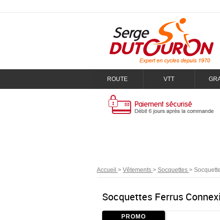
ROUTE
VTT
GR
Accueil
>
Vêtements
>
Socquettes
>
Socquette
Socquettes Ferrus Connexi
PROMO