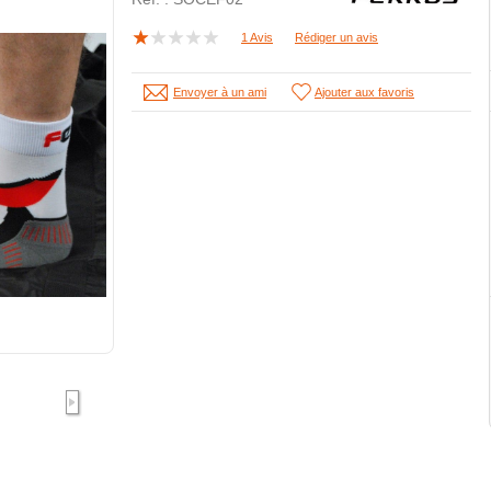
1 Avis
Rédiger un avis
Envoyer à un ami
Ajouter aux favoris