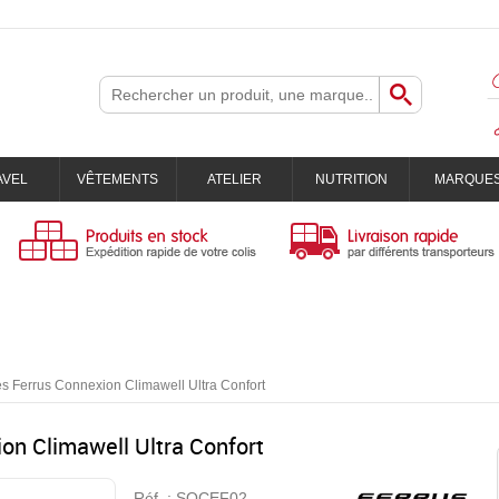
AVEL
VÊTEMENTS
ATELIER
NUTRITION
MARQUE
s Ferrus Connexion Climawell Ultra Confort
on Climawell Ultra Confort
Réf. :
SOCEF02