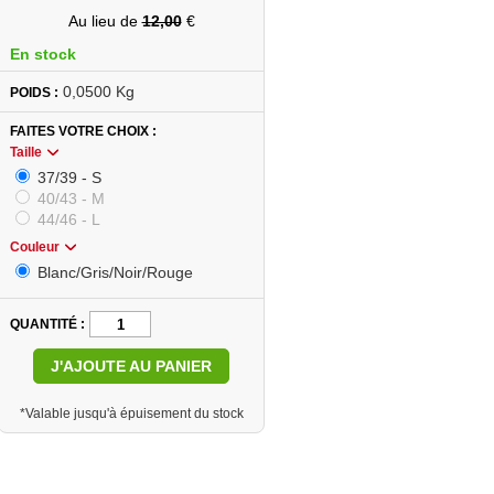
Au lieu de
12,00
€
En stock
0,0500 Kg
POIDS :
FAITES VOTRE CHOIX
Taille
37/39 - S
40/43 - M
44/46 - L
Couleur
Blanc/Gris/Noir/Rouge
QUANTITÉ
J'AJOUTE AU PANIER
*Valable jusqu'à épuisement du stock