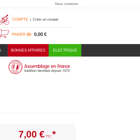
Nous contacter
COMPTE
|
Créer un compte
0,00 €
PANIER
(0)
:
S
BONNES AFFAIRES
ELECTRIQUE
7
,
00
€
*
TTC