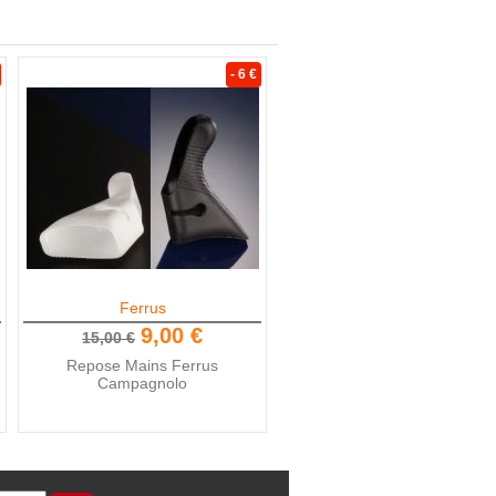
- 6 €
Ferrus
9,00 €
15,00 €
Repose Mains Ferrus
Campagnolo