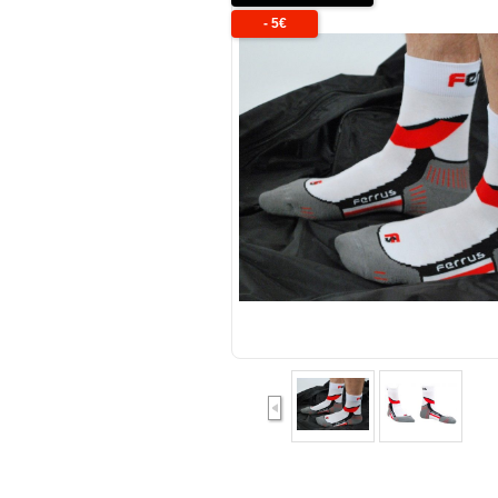
-
5
€