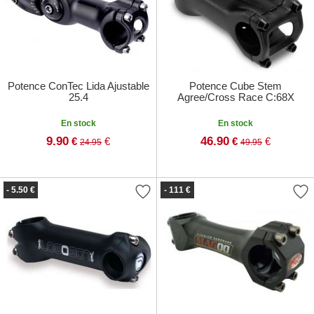
Potence ConTec Lida Ajustable
Potence Cube Stem
25.4
Agree/Cross Race C:68X
En stock
En stock
9.90
46.90
€
€
€
€
24.95
49.95
- 5.50 €
- 111 €