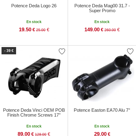
Potence Deda Logo 26
Potence Deda Mag00 31.7 -
Super Promo
En stock
En stock
19.50
149.00
€
€
€
€
25.00
260.00
- 39 €
Potence Deda Vinci OEM POB
Potence Easton EA70 Alu 7°
Finish Chrome Screws 17°
En stock
En stock
89.00
29.00
€
€
€
128.00