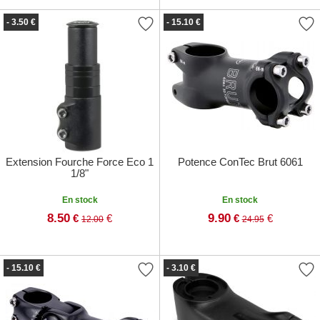
- 3.50 €
- 15.10 €
Extension Fourche Force Eco 1
Potence ConTec Brut 6061
1/8"
En stock
En stock
8.50
9.90
€
€
€
€
12.00
24.95
- 15.10 €
- 3.10 €