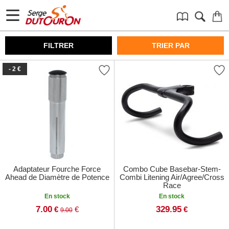
FILTRER
TRIER PAR
- 2 €
Adaptateur Fourche Force
Combo Cube Basebar-Stem-
Ahead de Diamètre de Potence
Combi Litening Air/Agree/Cross
Race
En stock
En stock
7.00
329.95
€
€
€
9.00