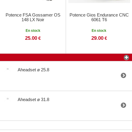
Potence FSA Gossamer OS
Potence Gios Endurance CNC
148 LX Noir
6061 T6
En stock
En stock
25.00
29.00
€
€
Aheadset ø 25.8
Aheadset ø 31.8