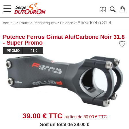
>
>
>
>
Aheadset ø 31.8
Accueil
Route
Périphériques
Potence
Potence Ferrus Gimat Alu/Carbone Noir 31.8
- Super Promo
PROMO
- 41 €
39.00
€ TTC
au lieu de
80.00
€ TTC
Soit un total de 39.00 €