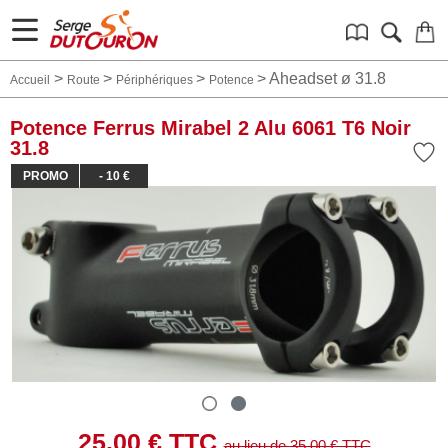
>
>
>
>
Aheadset ø 31.8
Accueil
Route
Périphériques
Potence
Potence Ferrus Mirabel 2 Alu 6061 T6 Noir
31.8
PROMO
- 10 €
25.00
€ TTC
au lieu de
35.00
€ TTC