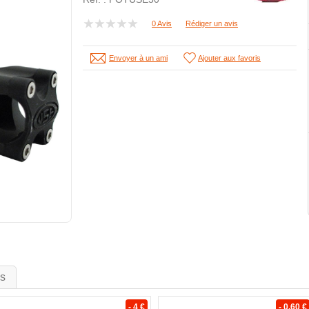
0 Avis
Rédiger un avis
Envoyer à un ami
Ajouter aux favoris
is
- 4 €
- 0.60 €