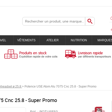
AVEL
VÊTEMENTS
ATELIER
NUTRITION
MARQUE
Aheadset ø 25.8
>
Potence USE Atom Alu 7075 Cnc 25.8 - Super Promo
5 Cnc 25.8 - Super Promo
Réf. :
POTUSE50