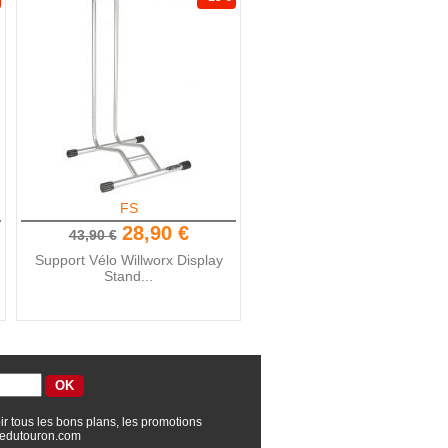
FS
28,90 €
43,90 €
Support Vélo Willworx Display
Stand...
ir tous les bons plans, les promotions
edutouron.com