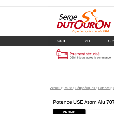
ROUTE
VTT
GR
Accueil
>
Route
>
Périphériques
>
Potence
>
Potence USE Atom Alu 707
PROMO