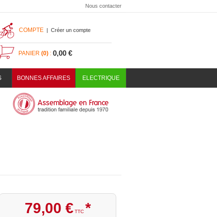
Nous contacter
COMPTE
|
Créer un compte
0,00 €
PANIER
(0)
:
S
BONNES AFFAIRES
ELECTRIQUE
79
,
00
€
*
TTC