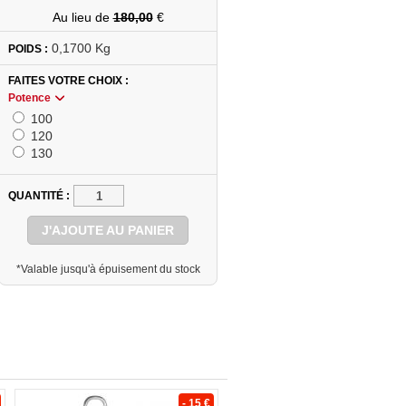
Au lieu de
180,00
€
0,1700 Kg
POIDS :
FAITES VOTRE CHOIX
Potence
100
120
130
QUANTITÉ
J'AJOUTE AU PANIER
*Valable jusqu'à épuisement du stock
- 15 €