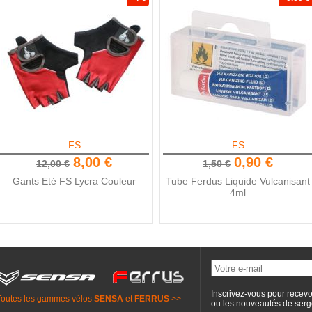
FS
FS
8,00 €
0,90 €
12,00 €
1,50 €
Gants Eté FS Lycra Couleur
Tube Ferdus Liquide Vulcanisant
4ml
Inscrivez-vous pour recevo
Toutes les gammes vélos
SENSA
et
FERRUS
>>
ou les nouveautés de
serg