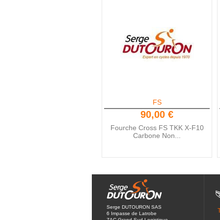
FS
90,00 €
Fourche Cross FS TKK X-F10
Carbone Non...
Serge DUTOURON SAS
6 Impasse de Latrobe
ZAC Grand Sud Logistique