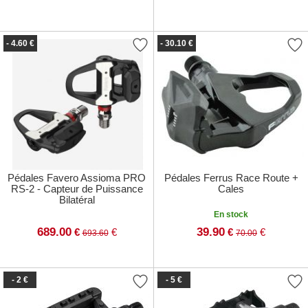
- 4.60 €
- 30.10 €
Pédales Favero Assioma PRO
Pédales Ferrus Race Route +
RS-2 - Capteur de Puissance
Cales
Bilatéral
En stock
689.00
39.90
€
€
€
€
693.60
70.00
- 2 €
- 5 €