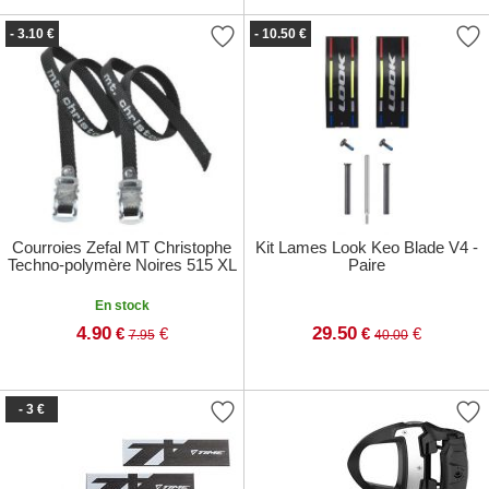
- 3.10 €
- 10.50 €
Courroies Zefal MT Christophe
Kit Lames Look Keo Blade V4 -
Techno-polymère Noires 515 XL
Paire
En stock
4.90
29.50
€
€
€
€
7.95
40.00
- 3 €