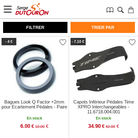
FILTRER
TRIER PAR
- 4 €
- 7.10 €
Bagues Look Q Factor +2mm
Capots Inférieur Pédales Time
pour Ecartement Pédales - Paire
XPRO Interchangeables -
11.6718.004.001
En stock
En stock
6.00
34.90
€
€
€
€
10.00
42.00