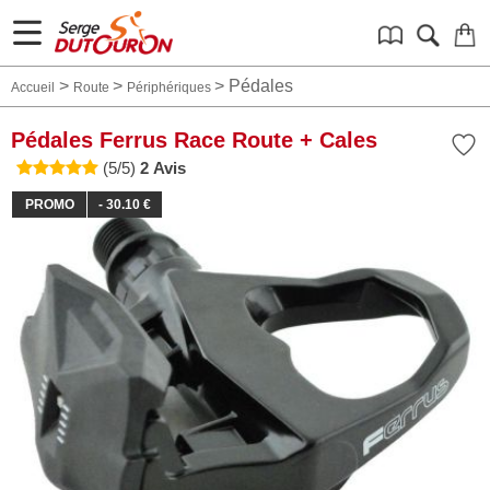
>
>
>
Pédales
Accueil
Route
Périphériques
Pédales Ferrus Race Route + Cales
(5/5)
2 Avis
PROMO
- 30.10 €