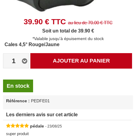
39.90
€ TTC
au lieu de
70.00
€ TTC
Soit un total de 39.90 €
*Valable jusqu'à épuisement du stock
Cales 4,5° Rouge/Jaune
1
AJOUTER AU PANIER
En stock
Référence :
PEDFE01
Les derniers avis sur cet article
pédale
- 23/08/25
super produit