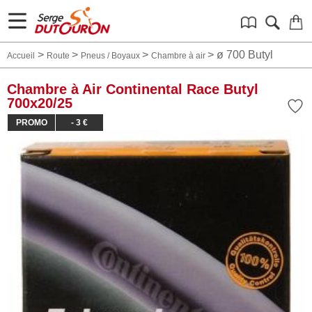
>
>
>
>
ø 700 Butyl
Accueil
Route
Pneus / Boyaux
Chambre à air
Chambre à Air Continental Race Butyl
700x20/25
PROMO
- 3 €