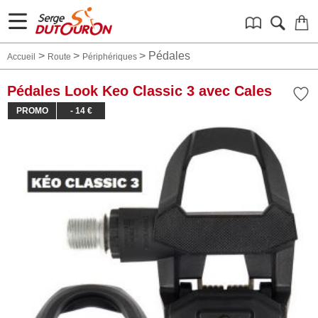
>
>
>
Pédales
Accueil
Route
Périphériques
Pédales Look Keo Classic 3 avec Cales
PROMO
- 14 €