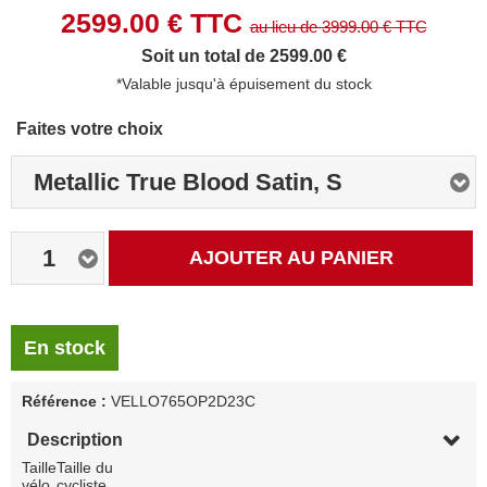
2599.00
€ TTC
au lieu de
3999.00
€ TTC
Soit un total de 2599.00 €
*Valable jusqu'à épuisement du stock
Faites votre choix
Metallic True Blood Satin, S
1
AJOUTER AU PANIER
En stock
Référence :
VELLO765OP2D23C
Description
Taille
Taille du
vélo
cycliste