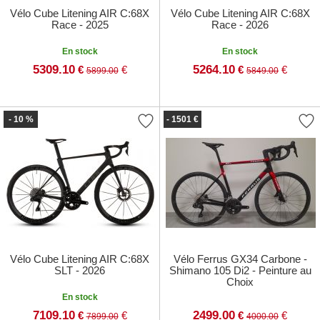
Vélo Cube Litening AIR C:68X
Vélo Cube Litening AIR C:68X
Race - 2025
Race - 2026
En stock
En stock
5309.10
5264.10
€
€
€
€
5899.00
5849.00
- 10 %
- 1501 €
Vélo Cube Litening AIR C:68X
Vélo Ferrus GX34 Carbone -
SLT - 2026
Shimano 105 Di2 - Peinture au
Choix
En stock
7109.10
2499.00
€
€
€
€
7899.00
4000.00