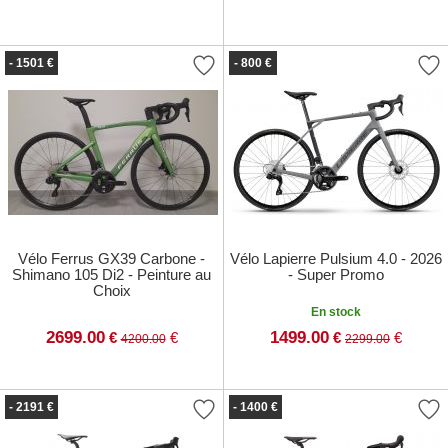
- 1501 €
- 800 €
Vélo Ferrus GX39 Carbone -
Vélo Lapierre Pulsium 4.0 - 2026
Shimano 105 Di2 - Peinture au
- Super Promo
Choix
En stock
2699.00
1499.00
€
€
€
€
4200.00
2299.00
- 2191 €
- 1400 €