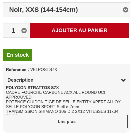
Noir, XXS (144-154cm)
1
AJOUTER AU PANIER
En stock
Référence :
VELPOSTS7X
Description
POLYGON STRATTOS S7X
CADRE FOURCHE CARBONE ACX ALL ROUND UCI
APPROUVED
POTENCE GUIDON TIGE DE SELLE ENTITY XPERT ALLOY
SELLE POLYGON SPORT Stell ø 7mm
TRANSMISSION SHIMANO 105 DI2 2X12 VITESSES 11x34
52x36
FREINS SHIMANO 105 HYDRAULIQUE DISQUES SHIMANO
Lire plus
RT-CL800 140/160
ROUES ALUMINIUM ENTITY XL3 TUBELESS READY