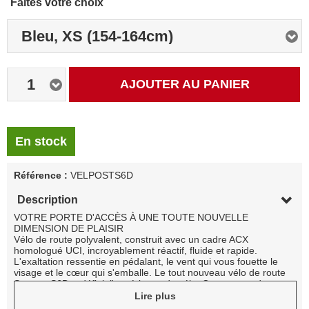
Faites votre choix
Bleu, XS (154-164cm)
1
AJOUTER AU PANIER
En stock
Référence :
VELPOSTS6D
Description
VOTRE PORTE D'ACCÈS À UNE TOUTE NOUVELLE
DIMENSION DE PLAISIR
Vélo de route polyvalent, construit avec un cadre ACX
homologué UCI, incroyablement réactif, fluide et rapide.
L'exaltation ressentie en pédalant, le vent qui vous fouette le
visage et le cœur qui s'emballe. Le tout nouveau vélo de route
Strattos S6D redéfinit l'expérience du vélo. Conçu pour de
longues balades paisibles, le Strattos améliore le confort sans
Lire plus
compromettre la performance. Que ce soit pour une balade