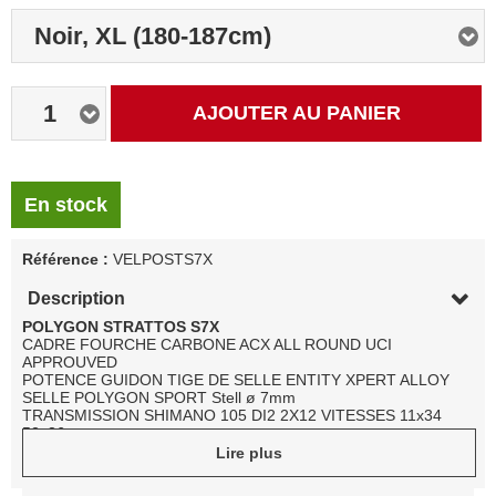
Noir, XL (180-187cm)
1
AJOUTER AU PANIER
En stock
Référence :
VELPOSTS7X
Description
POLYGON STRATTOS S7X
CADRE FOURCHE CARBONE ACX ALL ROUND UCI
APPROUVED
POTENCE GUIDON TIGE DE SELLE ENTITY XPERT ALLOY
SELLE POLYGON SPORT Stell ø 7mm
TRANSMISSION SHIMANO 105 DI2 2X12 VITESSES 11x34
52x36
FREINS SHIMANO 105 HYDRAULIQUE DISQUES SHIMANO
Lire plus
RT-CL800 140/160
ROUES ALUMINIUM ENTITY XL3 TUBELESS READY