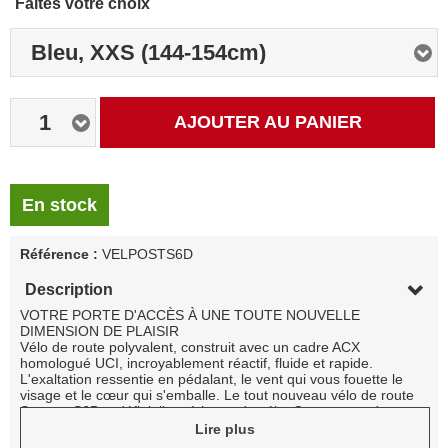
Faites votre choix
Bleu, XXS (144-154cm)
1
AJOUTER AU PANIER
En stock
Référence :
VELPOSTS6D
Description
VOTRE PORTE D'ACCÈS À UNE TOUTE NOUVELLE
DIMENSION DE PLAISIR
Vélo de route polyvalent, construit avec un cadre ACX
homologué UCI, incroyablement réactif, fluide et rapide.
L'exaltation ressentie en pédalant, le vent qui vous fouette le
visage et le cœur qui s'emballe. Le tout nouveau vélo de route
Strattos S6D redéfinit l'expérience du vélo. Conçu pour de
longues balades paisibles, le Strattos améliore le confort sans
Lire plus
compromettre la performance. Que ce soit pour une balade