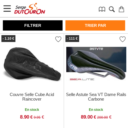
FILTRER
TRIER PAR
- 1.10 €
- 111 €
Couvre Selle Cube Acid
Selle Astute Sea VT Dame Rails
Raincover
Carbone
En stock
En stock
8.90
89.00
€
€
€
€
9.95
200.00