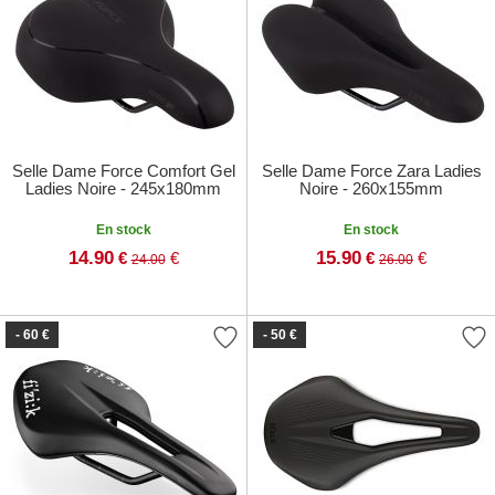
Selle Dame Force Comfort Gel
Selle Dame Force Zara Ladies
Ladies Noire - 245x180mm
Noire - 260x155mm
En stock
En stock
14.90
15.90
€
€
€
€
24.00
26.00
- 60 €
- 50 €