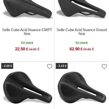
Selle Cube Acid Nuance CMPT
Selle Cube Acid Nuance Gravel
Noir
Noir
En stock
En stock
22.50
62.90
€
€
€
€
24.95
69.95
- 2.50 €
- 3.10 €