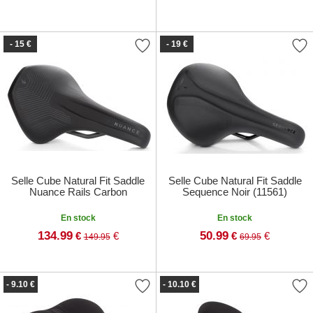
- 15 €
- 19 €
Selle Cube Natural Fit Saddle
Selle Cube Natural Fit Saddle
Nuance Rails Carbon
Sequence Noir (11561)
En stock
En stock
134.99
50.99
€
€
€
€
149.95
69.95
- 9.10 €
- 10.10 €