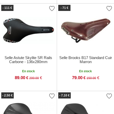
- 111 €
- 71 €
Selle Astute Skylite SR Rails
Selle Brooks B17 Standard Cuir
Carbone - 136x280mm
Marron
En stock
En stock
89.00
79.00
€
€
€
€
200.00
150.00
- 2.50 €
- 7.10 €