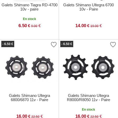
Galets Shimano Tiagra RD-4700
Galets Shimano Ultegra 6700
10v - paire
10v - Paire
En stock
6.50
14.00
€
€
€
€
9.00
19.00
- 6.50 €
- 6.50 €
Galets Shimano Ultegra
Galets Shimano Ultegra
6800/6870 11v - Paire
R8000/R8050 11v - Paire
En stock
16.00
16.00
€
€
€
€
22.50
22.50