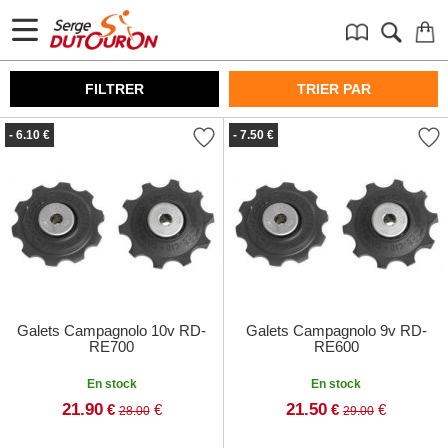
FILTRER
TRIER PAR
- 6.10 €
- 7.50 €
Galets Campagnolo 10v RD-
Galets Campagnolo 9v RD-
RE700
RE600
En stock
En stock
21.90
21.50
€
€
€
€
28.00
29.00