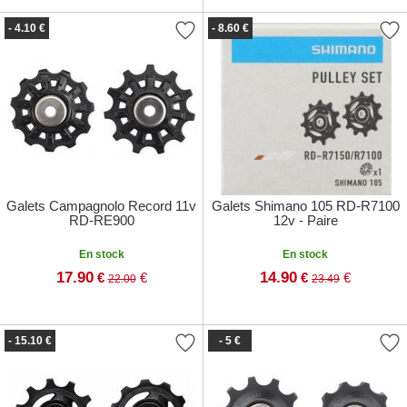
- 4.10 €
- 8.60 €
Galets Campagnolo Record 11v
Galets Shimano 105 RD-R7100
RD-RE900
12v - Paire
En stock
En stock
17.90
14.90
€
€
€
€
22.00
23.49
- 15.10 €
- 5 €