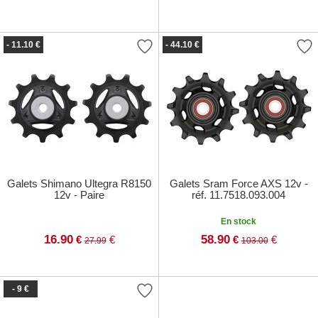
- 11.10 €
- 44.10 €
Galets Shimano Ultegra R8150
Galets Sram Force AXS 12v -
12v - Paire
réf. 11.7518.093.004
En stock
16.90
58.90
€
€
€
€
27.99
103.00
- 9 €