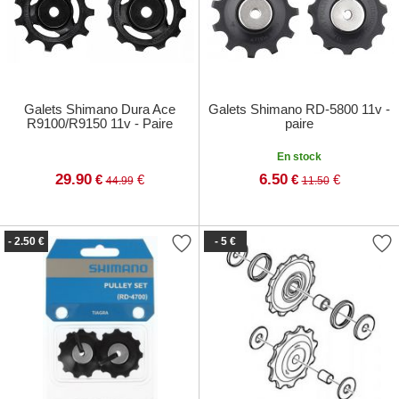
Galets Shimano Dura Ace
Galets Shimano RD-5800 11v -
R9100/R9150 11v - Paire
paire
En stock
29.90
6.50
€
€
€
€
44.99
11.50
- 2.50 €
- 5 €