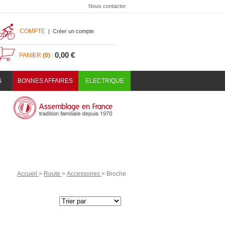
Nous contacter
COMPTE
|
Créer un compte
0,00 €
PANIER
(0)
:
S
BONNES AFFAIRES
ELECTRIQUE
Accueil
>
Route
>
Accessoires
>
Broche