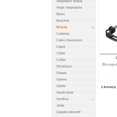
Adaptateur disque
Ampli. respiratoire
Bidon
Bouchon
Broche
Cadenas
Cales chaussures
Capot
Câble
Collier
Blocage
Décalques
Disque
Gaines
Galets
2 Article(s)
Garde boue
Gonfleur
Jante
Liquide préventif