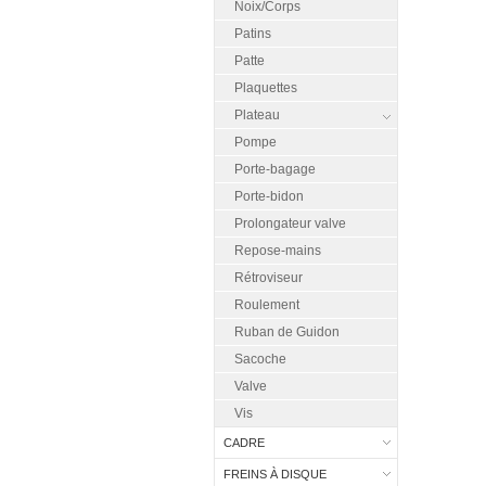
Noix/Corps
Patins
Patte
Plaquettes
Plateau
Pompe
Porte-bagage
Porte-bidon
Prolongateur valve
Repose-mains
Rétroviseur
Roulement
Ruban de Guidon
Sacoche
Valve
Vis
CADRE
FREINS À DISQUE