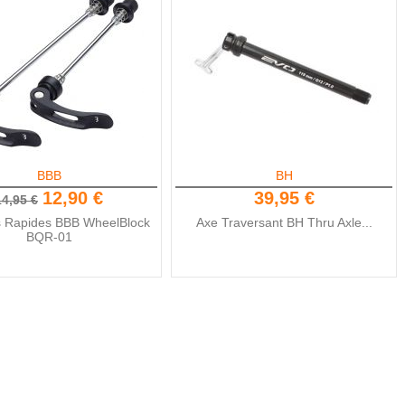
BBB
BH
12,90 €
39,95 €
14,95 €
s Rapides BBB WheelBlock
Axe Traversant BH Thru Axle...
BQR-01