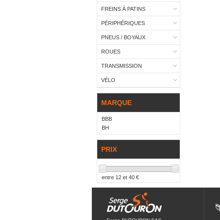
FREINS À PATINS
PÉRIPHÉRIQUES
PNEUS / BOYAUX
ROUES
TRANSMISSION
VÉLO
MARQUE
BBB
BH
PRIX
entre
12
et
40
€