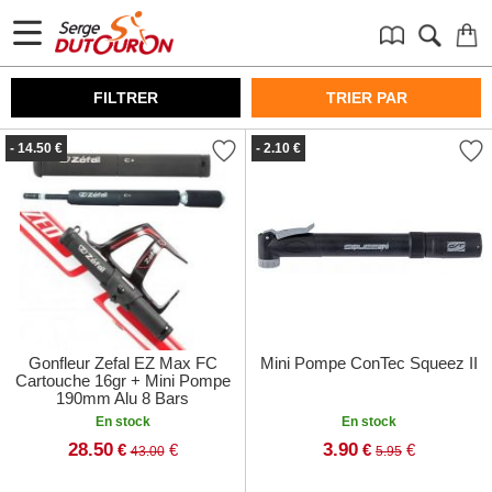
FILTRER
TRIER PAR
- 14.50 €
- 2.10 €
Gonfleur Zefal EZ Max FC
Mini Pompe ConTec Squeez II
Cartouche 16gr + Mini Pompe
190mm Alu 8 Bars
En stock
En stock
28.50
3.90
€
€
€
€
43.00
5.95