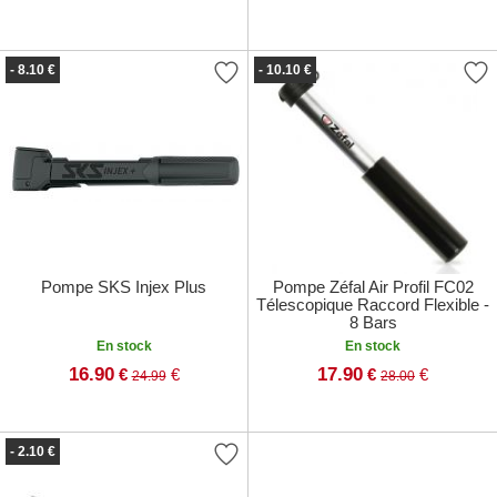
- 8.10 €
- 10.10 €
Pompe SKS Injex Plus
Pompe Zéfal Air Profil FC02
Télescopique Raccord Flexible -
8 Bars
En stock
En stock
16.90
17.90
€
€
€
€
24.99
28.00
- 2.10 €