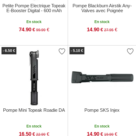
Petite Pompe Electrique Topeak
Pompe Blackburn Airstik Any-
E-Booster Digital - 600 mAh
Valves avec Poignée
En stock
En stock
74.90
14.90
€
€
€
€
99.99
27.95
- 6.50 €
- 5.10 €
Pompe Mini Topeak Roadie DA
Pompe SKS Injex
En stock
En stock
16.50
14.90
€
€
€
€
22.99
19.99