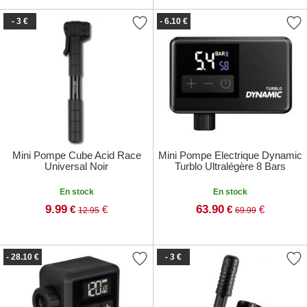
- 3 €
- 6.10 €
Mini Pompe Cube Acid Race
Mini Pompe Electrique Dynamic
Universal Noir
Turblo Ultralégère 8 Bars
En stock
En stock
9.99
63.90
€
€
€
€
12.95
69.99
- 28.10 €
- 3 €