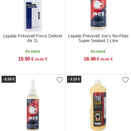
Liquide Préventif Force Defend
Liquide Préventif Joe's No-Flats
Air 1L
Super Sealant 1 Litre
En stock
En stock
15.90
16.49
€
€
€
€
23.50
25.00
- 6.50 €
- 3.10 €