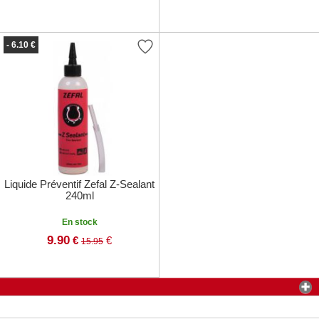
- 6.10 €
Liquide Préventif Zefal Z-Sealant
240ml
En stock
9.90
€
€
15.95