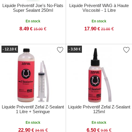
Liquide Préventif Joe's No-Flats
Liquide Préventif WAG à Haute
Super Sealant 250ml
Viscosité - 1 Litre
En stock
En stock
8.49
17.90
€
€
€
€
15.00
21.00
- 12.10 €
- 3.50 €
Liquide Préventif Zefal Z-Sealant
Liquide Préventif Zefal Z-Sealant
1 Litre + Seringue
125ml
En stock
En stock
22.90
6.50
€
€
€
€
34.95
9.95