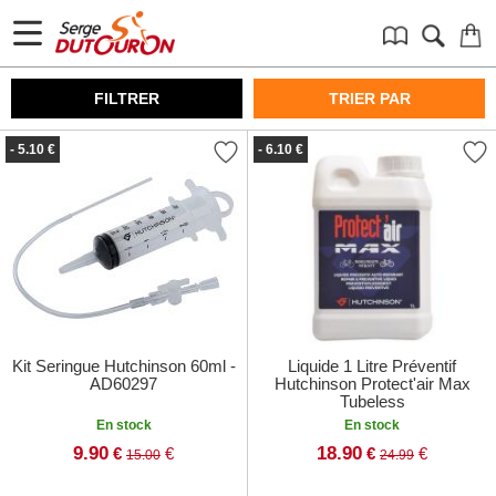
FILTRER
TRIER PAR
- 5.10 €
- 6.10 €
Kit Seringue Hutchinson 60ml -
Liquide 1 Litre Préventif
AD60297
Hutchinson Protect'air Max
Tubeless
En stock
En stock
9.90
18.90
€
€
€
€
15.00
24.99