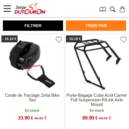
FILTRER
TRIER PAR
- 16.10 €
- 10.10 €
Corde de Tractage Zefal Bike
Porte-Bagage Cube Acid Carrier
Taxi
Full Suspension RILink Axle
Mount
En stock
En stock
33.90
89.90
€
€
€
€
49.95
99.95