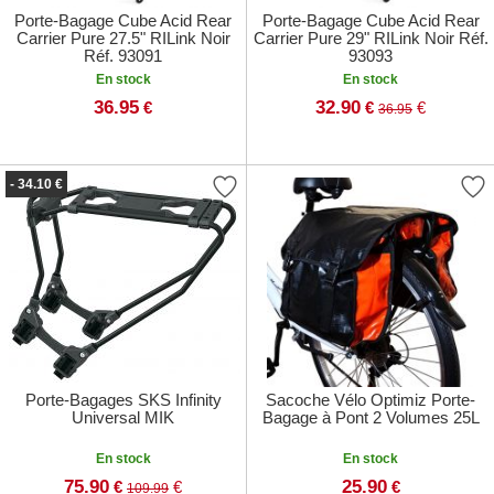
Porte-Bagage Cube Acid Rear
Porte-Bagage Cube Acid Rear
Carrier Pure 27.5" RILink Noir
Carrier Pure 29" RILink Noir Réf.
Réf. 93091
93093
En stock
En stock
36.95
32.90
€
€
€
36.95
- 34.10 €
Porte-Bagages SKS Infinity
Sacoche Vélo Optimiz Porte-
Universal MIK
Bagage à Pont 2 Volumes 25L
En stock
En stock
75.90
25.90
€
€
€
109.99