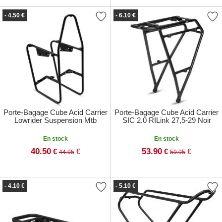
- 4.50 €
- 6.10 €
Porte-Bagage Cube Acid Carrier
Porte-Bagage Cube Acid Carrier
Lowrider Suspension Mtb
SIC 2.0 RILink 27,5-29 Noir
En stock
En stock
40.50
53.90
€
€
€
€
44.95
59.95
- 4.10 €
- 5.10 €