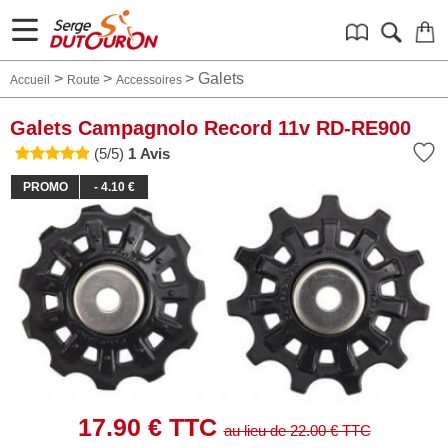
>
>
>
Galets
Accueil
Route
Accessoires
Galets Campagnolo Record 11v RD-RE900
(5/5)
1 Avis
PROMO
- 4.10 €
17.90
€ TTC
au lieu de
22.00
€ TTC