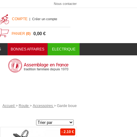
Nous contacter
COMPTE
|
Créer un compte
0,00 €
PANIER
(0)
:
S
BONNES AFFAIRES
ELECTRIQUE
Accueil
>
Route
>
Accessoires
>
Garde boue
- 2.10 €