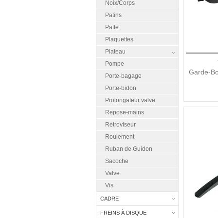
Noix/Corps
Patins
Patte
Plaquettes
Plateau
Pompe
Garde-Bo
Porte-bagage
Porte-bidon
Prolongateur valve
Repose-mains
Rétroviseur
Roulement
Ruban de Guidon
Sacoche
Valve
Vis
CADRE
FREINS À DISQUE