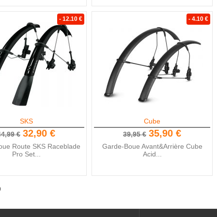
- 12.10 €
- 4.10 €
SKS
Cube
32,90 €
35,90 €
44,99 €
39,95 €
oue Route SKS Raceblade
Garde-Boue Avant&Arrière Cube
Pro Set...
Acid...
)