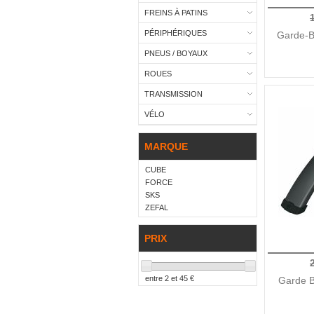
FREINS À PATINS
PÉRIPHÉRIQUES
Garde-B
PNEUS / BOYAUX
ROUES
TRANSMISSION
VÉLO
MARQUE
CUBE
FORCE
SKS
ZEFAL
PRIX
entre
2
et
45
€
Garde Bo