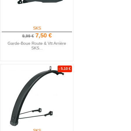
SKS
7,50 €
9,99 €
Garde-Boue Route & Vtt Arrière
SKS...
- 5.10 €
SKS