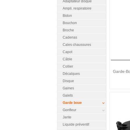
Adaptateur disque
Ampli. respiratoire
Bidon
Bouchon
Broche
Cadenas
Cales chaussures
Capot
Câble
Collier
Garde-Bo
Décalques
Disque
Gaines
Galets
Garde boue
Gonfleur
Jante
Liquide préventif