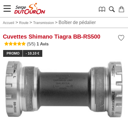
>
>
>
Boîtier de pédalier
Accueil
Route
Transmission
Cuvettes Shimano Tiagra BB-RS500
(5/5)
1 Avis
PROMO
- 10.10 €