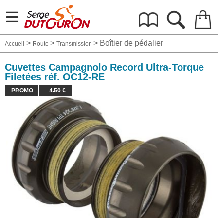
Atelier
>
>
>
Boîtier de pédalier
Vêtements
Accueil
Route
Transmission
Cuvettes Campagnolo Record Ultra-Torque
Nutrition
Filetées réf. OC12-RE
PROMO
- 4.50 €
Électronique
Nos Marques
Route
VTT