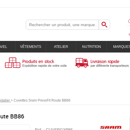
AVEL
VÊTEMENTS
ATELIER
NUTRITION
MARQUE
édalier
>
Cuvettes Sram PressFit Route BB86
oute BB86
Réf. :
CUVSRGXP86