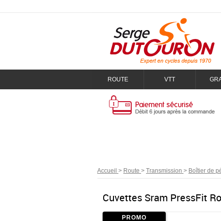
ROUTE
VTT
GR
Accueil
>
Route
>
Transmission
>
Boîtier de p
Cuvettes Sram PressFit R
PROMO