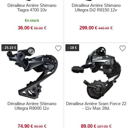
Dérailleur Arrière Shimano
Dérailleur Arrière Shimano
Tiagra 4700 10v
Ultegra Di2 R8150 12v
En stock
36.00
299.00
€
€
€
€
55.00
449.99
- 25.10 €
- 18 €
Dérailleur Arrière Shimano
Dérailleur Arrière Sram Force 22
Ultegra R8000 11v
- 11v Max 28d.
74.90
89.00
€
€
€
€
99.99
107.00