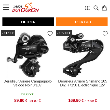
FILTRER
TRIER PAR
- 11.10 €
- 105.10 €
Dérailleur Arrière Campagnolo
Dérailleur Arrière Shimano 105
Veloce Noir 9/10v
Di2 R7150 Electronique 12v
En stock
89.90
169.90
€
€
€
€
101.00
274.99