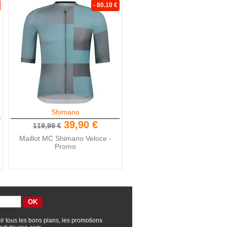
- 80.10 €
Shimano
39,90 €
119,99 €
Maillot MC Shimano Veloce -
Promo
ir tous les bons plans, les promotions