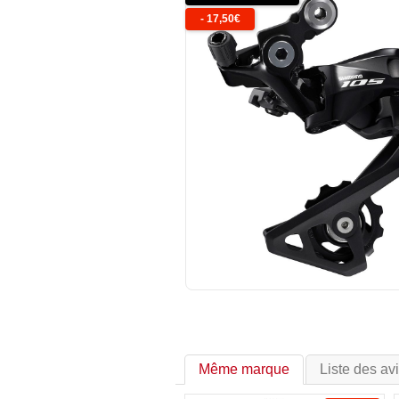
-
17,50
€
Même marque
Liste des av