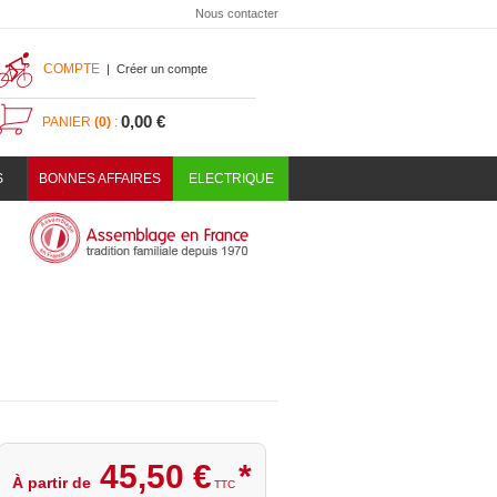
Nous contacter
COMPTE
|
Créer un compte
0,00 €
PANIER
(0)
:
S
BONNES AFFAIRES
ELECTRIQUE
45
,
50
€
*
À partir de
TTC