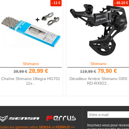
- 11 €
- 40.10 €
Shimano
Shimano
28,99 €
79,90 €
39,99 €
119,99 €
Chaîne Shimano Ultegra HG701
Dérailleur Arrière Shimano GRX
11v...
RD-RX822...
Inscrivez-vous pour recevo
Toutes les gammes vélos
SENSA
et
FERRUS
>>