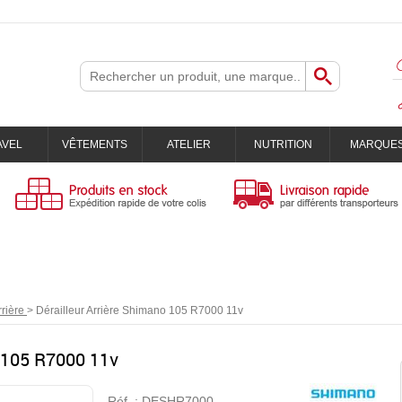
AVEL
VÊTEMENTS
ATELIER
NUTRITION
MARQUE
rrière
>
Dérailleur Arrière Shimano 105 R7000 11v
o 105 R7000 11v
Réf. :
DESHR7000