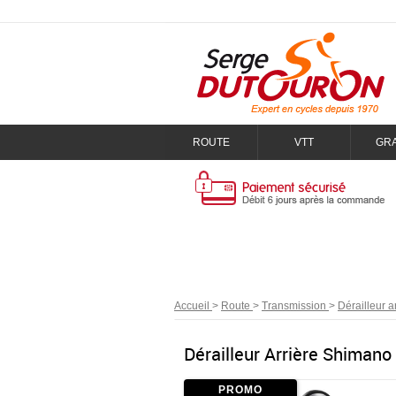
ROUTE
VTT
GR
Accueil
>
Route
>
Transmission
>
Dérailleur a
Dérailleur Arrière Shiman
PROMO