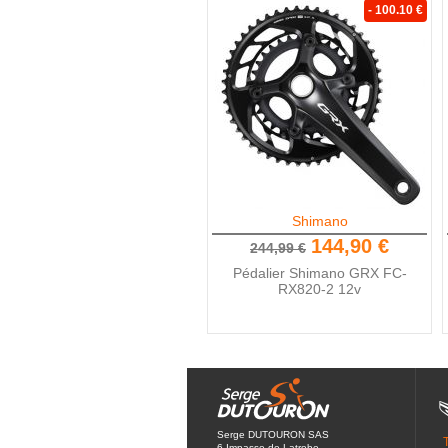
- 100.10 €
Shimano
144,90 €
244,99 €
Pédalier Shimano GRX FC-
RX820-2 12v
Serge DUTOURON SAS
6 Impasse de Latrobe