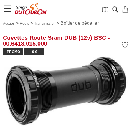
>
>
>
Boîtier de pédalier
Accueil
Route
Transmission
Cuvettes Route Sram DUB (12v) BSC -
00.6418.015.000
PROMO
- 9 €