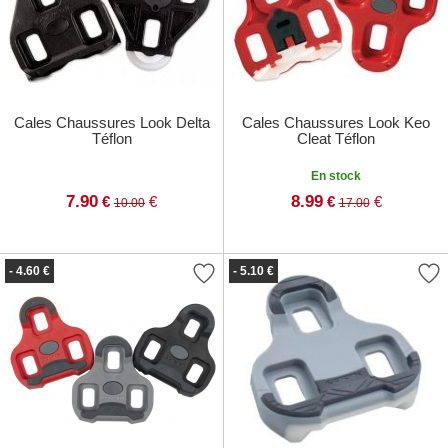
Cales Chaussures Look Delta
Cales Chaussures Look Keo
Téflon
Cleat Téflon
En stock
7.90
8.99
€
€
€
€
10.00
17.00
- 4.60 €
- 5.10 €