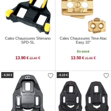
Cales Chaussures Shimano
Cales Chaussures Time Atac
SPD-SL
Easy 10°
En stock
13.90
13.50
€
€
€
€
22.49
21.00
- 6.50 €
- 6.10 €