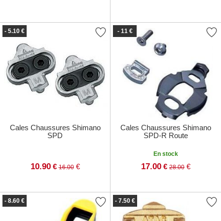
- 5.10 €
- 11 €
Cales Chaussures Shimano
Cales Chaussures Shimano
SPD
SPD-R Route
En stock
10.90
17.00
€
€
€
€
16.00
28.00
- 8.60 €
- 7.50 €