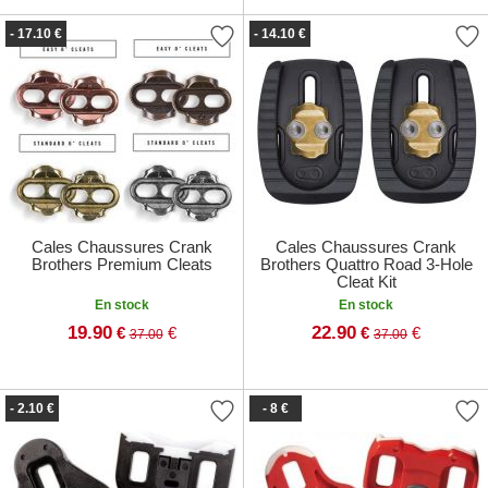
- 17.10 €
- 14.10 €
Cales Chaussures Crank
Cales Chaussures Crank
Brothers Premium Cleats
Brothers Quattro Road 3-Hole
Cleat Kit
En stock
En stock
19.90
22.90
€
€
€
€
37.00
37.00
- 2.10 €
- 8 €