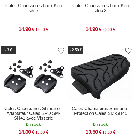
Cales Chaussures Look Keo
Cales Chaussures Look Keo
Grip
Grip 2
14.90
14.90
€
€
€
€
19.50
20.00
- 3 €
- 2.50 €
Cales Chaussures Shimano -
Cales Chaussures Shimano -
Adaptateur Cales SPD SM-
Protection Cales SM-SH45
SH41 avec Visserie
En stock
En stock
14.00
13.50
€
€
€
€
17.00
16.00