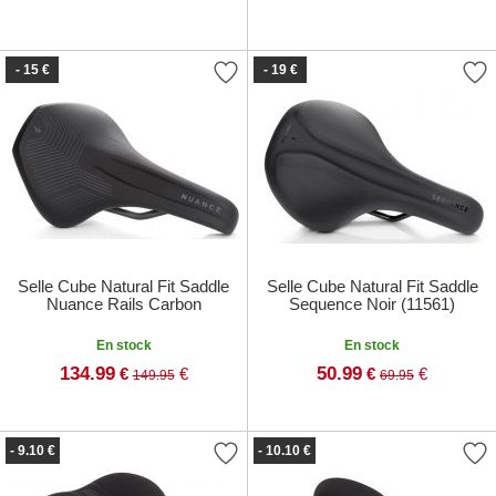
- 15 €
- 19 €
Selle Cube Natural Fit Saddle
Selle Cube Natural Fit Saddle
Nuance Rails Carbon
Sequence Noir (11561)
En stock
En stock
134.99
50.99
€
€
€
€
149.95
69.95
- 9.10 €
- 10.10 €