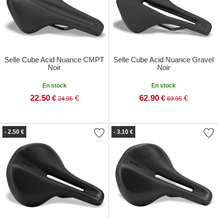
Selle Cube Acid Nuance CMPT
Selle Cube Acid Nuance Gravel
Noir
Noir
En stock
En stock
22.50
62.90
€
€
€
€
24.95
69.95
- 2.50 €
- 3.10 €