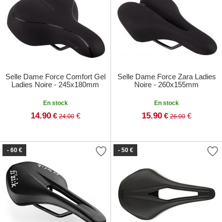
Selle Dame Force Comfort Gel
Selle Dame Force Zara Ladies
Ladies Noire - 245x180mm
Noire - 260x155mm
En stock
En stock
14.90
15.90
€
€
€
€
24.00
26.00
- 60 €
- 50 €