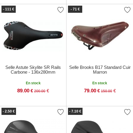
- 111 €
- 71 €
Selle Astute Skylite SR Rails
Selle Brooks B17 Standard Cuir
Carbone - 136x280mm
Marron
En stock
En stock
89.00
79.00
€
€
€
€
200.00
150.00
- 2.50 €
- 7.10 €