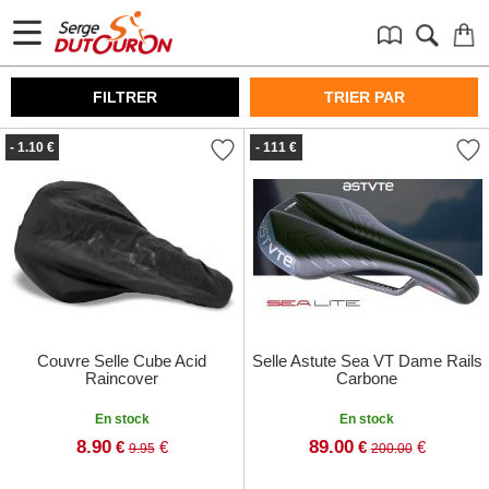
FILTRER
TRIER PAR
- 1.10 €
- 111 €
Couvre Selle Cube Acid
Selle Astute Sea VT Dame Rails
Raincover
Carbone
En stock
En stock
8.90
89.00
€
€
€
€
9.95
200.00