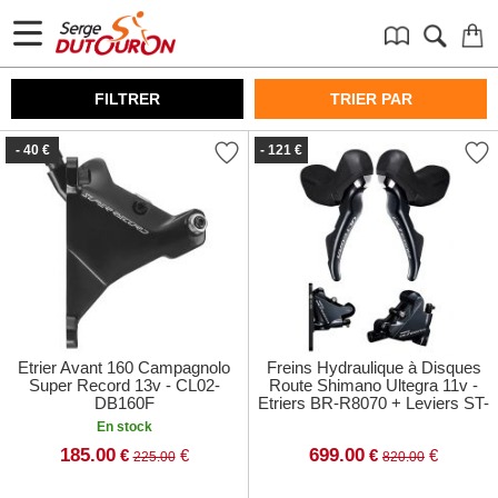
FILTRER
TRIER PAR
- 40 €
- 121 €
Etrier Avant 160 Campagnolo
Freins Hydraulique à Disques
Super Record 13v - CL02-
Route Shimano Ultegra 11v -
DB160F
Etriers BR-R8070 + Leviers ST-
R8020
En stock
185.00
699.00
€
€
€
€
225.00
820.00