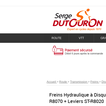
ROUTE
VTT
GR
Accueil
>
Route
>
Transmission
>
Freins
>
Di
Freins Hydraulique à Disqu
R8070 + Leviers ST-R8020