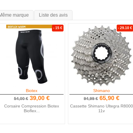
Même marque
Liste des avis
- 15 €
- 29.10 €
Biotex
Shimano
39,00 €
65,90 €
54,00 €
94,99 €
Corsaire Compression Biotex
Cassette Shimano Ultegra R8000
Bioflex...
11v