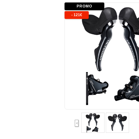
PROMO
-
121
€