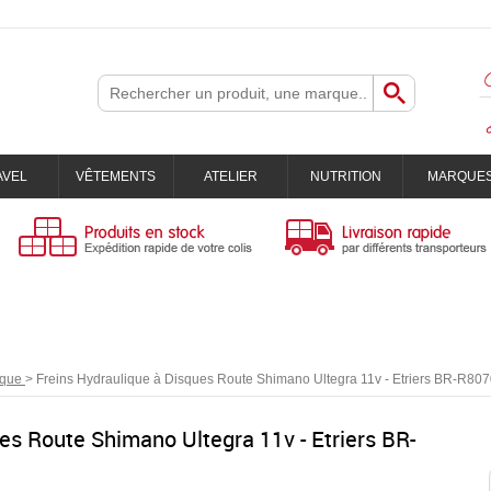
AVEL
VÊTEMENTS
ATELIER
NUTRITION
MARQUE
sque
>
Freins Hydraulique à Disques Route Shimano Ultegra 11v - Etriers BR-R80
es Route Shimano Ultegra 11v - Etriers BR-