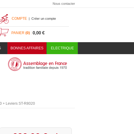
Nous contacter
COMPTE
|
Créer un compte
0,00 €
PANIER
(0)
:
S
BONNES AFFAIRES
ELECTRIQUE
70 + Leviers ST-R8020