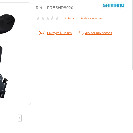
Réf. :
FRESHR8020
0 Avis
Rédiger un avis
Envoyer à un ami
Ajouter aux favoris