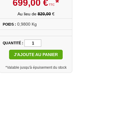
699
,
00
€
*
TTC
Au lieu de
820,00
€
0,9800 Kg
POIDS :
QUANTITÉ
J'AJOUTE AU PANIER
*Valable jusqu'à épuisement du stock