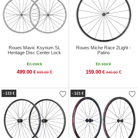
Roues Mavic Ksyrium SL
Roues Miche Race 2Light -
Heritage Disc Center Lock
Patins
En stock
En stock
499.00
159.00
€
€
€
€
699.00
340.00
- 133 €
- 121 €