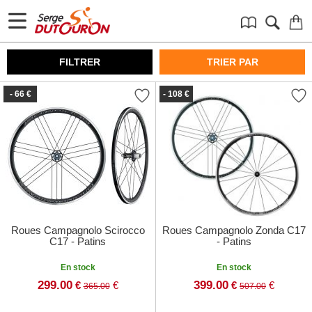
FILTRER
TRIER PAR
- 66 €
- 108 €
Roues Campagnolo Scirocco
Roues Campagnolo Zonda C17
C17 - Patins
- Patins
En stock
En stock
299.00
399.00
€
€
€
€
365.00
507.00