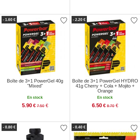
- 1.60 €
- 2.20 €
Boîte de 3+1 PowerGel 40g
Boîte de 3+1 PowerGel HYDRO
"Mixed"
41g Cherry + Cola + Mojito +
Orange
En stock
En stock
5.90
6.50
€
€
€
€
7.50
8.70
- 0.80 €
- 0.40 €