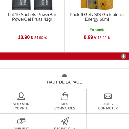
Lot 10 Sachets PowerBar
Pack 6 Gels SIS Go Isotonic
PowerGel Fruits 41gr
Energy 60ml
En stock
18.90
8.99
€
€
€
€
24.90
13.99
HAUT DE LA PAGE
VOIR MON
MES
NOUS
COMPTE
COMMANDES
CONTACTER
PAIEMENT
RECEVOIR LA