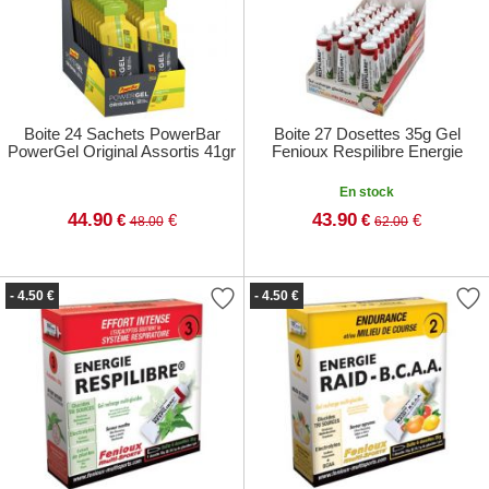
Boite 24 Sachets PowerBar
Boite 27 Dosettes 35g Gel
PowerGel Original Assortis 41gr
Fenioux Respilibre Energie
En stock
44.90
43.90
€
€
€
€
48.00
62.00
- 4.50 €
- 4.50 €