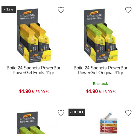
- 12 €
Boite 24 Sachets PowerBar
Boite 24 Sachets PowerBar
PowerGel Fruits 41gr
PowerGel Original 41gr
En stock
44.90
44.90
€
€
€
€
56.90
48.00
- 18.10 €