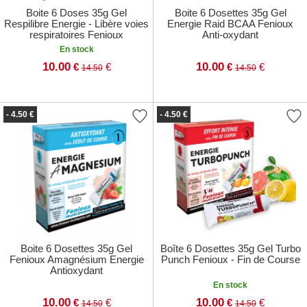
Boite 6 Doses 35g Gel
Boite 6 Dosettes 35g Gel
Respilibre Energie - Libère voies
Energie Raid BCAA Fenioux
respiratoires Fenioux
Anti-oxydant
En stock
10.00
10.00
€
€
€
€
14.50
14.50
- 4.50 €
- 4.50 €
Boite 6 Dosettes 35g Gel
Boîte 6 Dosettes 35g Gel Turbo
Fenioux Amagnésium Energie
Punch Fenioux - Fin de Course
Antioxydant
En stock
10.00
10.00
€
€
€
€
14.50
14.50