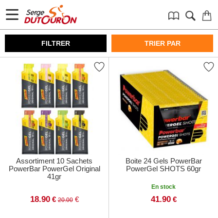
FILTRER
TRIER PAR
Assortiment 10 Sachets
Boite 24 Gels PowerBar
PowerBar PowerGel Original
PowerGel SHOTS 60gr
41gr
En stock
18.90
41.90
€
€
€
20.00