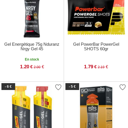
Gel Energétique 75g Nduranz
Gel PowerBar PowerGel
Nrgy Gel 45
SHOTS 60gr
En stock
1.20
1.79
€
€
€
€
2.00
2.19
- 6 €
- 5 €