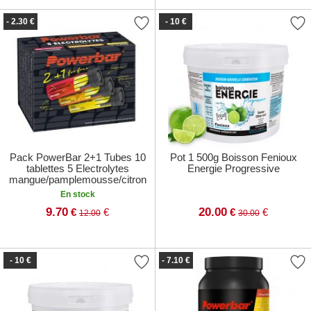
- 2.30 €
- 10 €
Pack PowerBar 2+1 Tubes 10
Pot 1 500g Boisson Fenioux
tablettes 5 Electrolytes
Energie Progressive
mangue/pamplemousse/citron
En stock
9.70
20.00
€
€
€
€
12.00
30.00
- 10 €
- 7.10 €