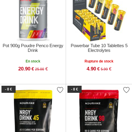
Pot 900g Poudre Penco Energy
Powerbar Tube 10 Tablettes 5
Drink
Electrolytes
En stock
Rupture de stock
20.90
4.90
€
€
€
€
25.00
5.99
- 8 €
- 8 €