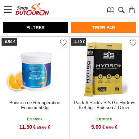
FILTRER
TRIER PAR
- 6.50 €
- 4.10 €
Boisson de Récupération
Pack 6 Sticks SIS Go Hydro+
Fenioux 500g
6x4,5g - Boisson à Diluer
En stock
En stock
11.50
5.90
€
€
€
€
18.00
9.99