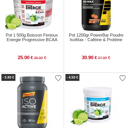
Pot 1 500g Boisson Fenioux
Pot 1200gr PowerBar Poudre
Energie Progressive BCAA
IsoMax - Caféine & Protéine
25.00
30.90
€
€
€
€
35.00
37.99
- 5.90 €
- 4.50 €