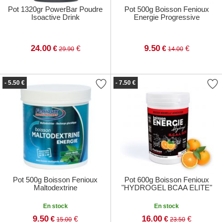
Pot 1320gr PowerBar Poudre
Pot 500g Boisson Fenioux
Isoactive Drink
Energie Progressive
24.00
9.50
€
€
€
€
29.90
14.00
- 5.50 €
- 7.50 €
Pot 500g Boisson Fenioux
Pot 600g Boisson Fenioux
Maltodextrine
"HYDROGEL BCAA ELITE"
En stock
En stock
9.50
16.00
€
€
€
€
15.00
23.50