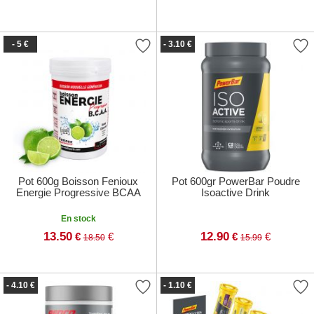
- 5 €
- 3.10 €
Pot 600g Boisson Fenioux
Pot 600gr PowerBar Poudre
Energie Progressive BCAA
Isoactive Drink
En stock
13.50
12.90
€
€
€
€
18.50
15.99
- 4.10 €
- 1.10 €