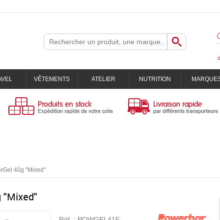
AVEL
VÊTEMENTS
ATELIER
NUTRITION
MARQUE
rGel 40g "Mixed"
 "Mixed"
Réf. :
POWGEL41F