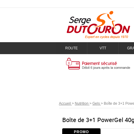
ROUTE
VTT
GR
Accueil
>
Nutrition
>
Gels
>
Boîte de 3+1 Powe
Boîte de 3+1 PowerGel 40g
PROMO