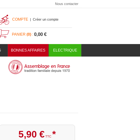
Nous contacter
COMPTE
|
Créer un compte
0,00 €
PANIER
(0)
:
S
BONNES AFFAIRES
ELECTRIQUE
5
,
90
€
*
TTC