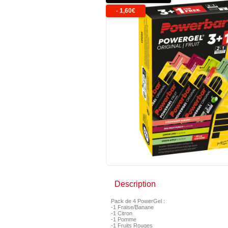
-
1,60
€
Description
Pack de 4 PowerGel :
-1 Fraise/Banane
-1 Citron
-1 Pomme
-1 Fruits Rouges