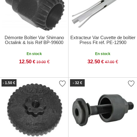
Démonte Boîtier Var Shimano
Extracteur Var Cuvette de boîtier
Octalink & Isis Réf BP-99600
Press Fit réf. PE-12900
En stock
En stock
12.50
32.50
€
€
€
€
19.00
47.00
- 1.50 €
- 32 €