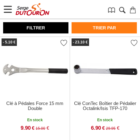
FILTRER
TRIER PAR
- 5.10 €
- 23.10 €
Clé à Pédales Force 15 mm
Clé ConTec Boîtier de Pédalier
Double
Octalink/Isis TFP-170
En stock
En stock
9.90
6.90
€
€
€
€
15.00
29.95