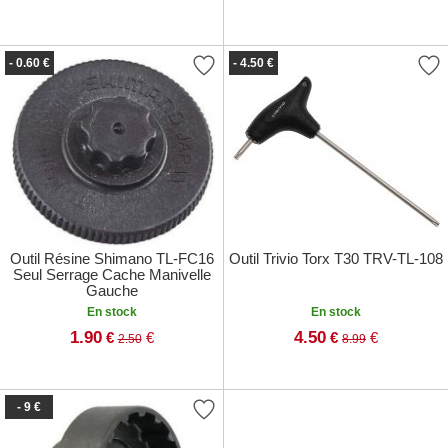
- 0.60 €
- 4.50 €
Outil Résine Shimano TL-FC16
Outil Trivio Torx T30 TRV-TL-108
Seul Serrage Cache Manivelle
Gauche
En stock
En stock
1.90
4.50
€
€
€
€
2.50
8.99
- 9 €