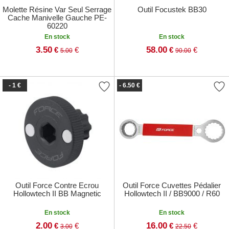
Molette Résine Var Seul Serrage
Outil Focustek BB30
Cache Manivelle Gauche PE-
60220
En stock
En stock
3.50
58.00
€
€
€
€
5.00
90.00
- 1 €
- 6.50 €
Outil Force Contre Ecrou
Outil Force Cuvettes Pédalier
Hollowtech II BB Magnetic
Hollowtech II / BB9000 / R60
En stock
En stock
2.00
16.00
€
€
€
€
3.00
22.50