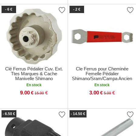
- 6 €
- 2 €
Clé Ferrus Pédalier Cuv. Ext.
Cle Ferrus pour Cheminée
Ttes Marques & Cache
Femelle Pédalier
Manivelle Shimano
Shimano/Sram/Campa Ancien
En stock
En stock
9.00
3.00
€
€
€
€
15.00
5.00
- 6.50 €
- 14.50 €