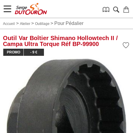
>
>
>
Pour Pédalier
Accueil
Atelier
Outillage
Outil Var Boîtier Shimano Hollowtech II /
Campa Ultra Torque Réf BP-99900
PROMO
- 9 €