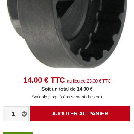
14.00
€ TTC
au lieu de
23.00
€ TTC
Soit un total de 14.00 €
*Valable jusqu'à épuisement du stock
1
AJOUTER AU PANIER