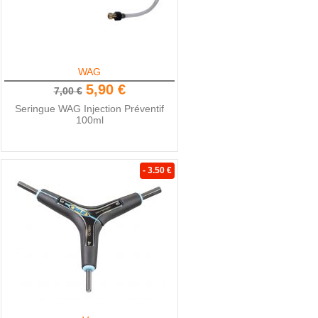
WAG
5,90 €
7,00 €
Seringue WAG Injection Préventif
100ml
- 3.50 €