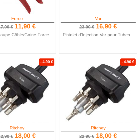
Force
Var
11,90 €
16,90 €
17,00 €
23,00 €
Coupe Câble/Gaine Force
Pistolet d'Injection Var pour Tubes...
- 4.90 €
- 4.90 €
Ritchey
Ritchey
18,00 €
18,00 €
22,90 €
22,90 €