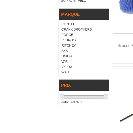
SUPPORT VÉLO
MARQUE
CONTEC
CRANK BROTHERS
FORCE
PEDRO'S
Brosse 
RITCHEY
SKS
UNIOR
VAR
VELOX
WAG
PRIX
entre
3
et
37
€