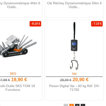
hey Dynamométrique 4Nm 6
Clé Ritchey Dynamométrique 5Nm 6
Outils...
Outils...
- 8.10 €
- 7.10 €
SKS
Var
19,90 €
20,90 €
27,99 €
28,00 €
Multi-Outils SKS TOM 18
Peson Digital Var - 40 kg Réf. DV-
Fonctions
71700