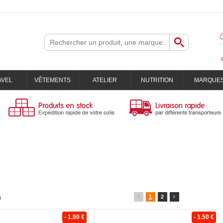
AVEL
VÊTEMENTS
ATELIER
NUTRITION
MARQUE
1
2
)
- 1.90 €
- 1.50 €