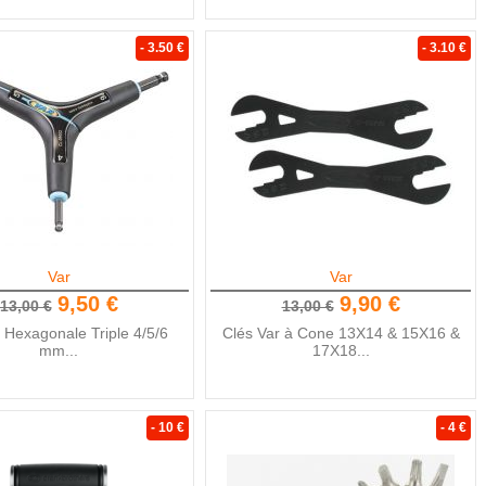
- 3.50 €
- 3.10 €
Var
Var
9,50 €
9,90 €
13,00 €
13,00 €
 Hexagonale Triple 4/5/6
Clés Var à Cone 13X14 & 15X16 &
mm...
17X18...
- 10 €
- 4 €