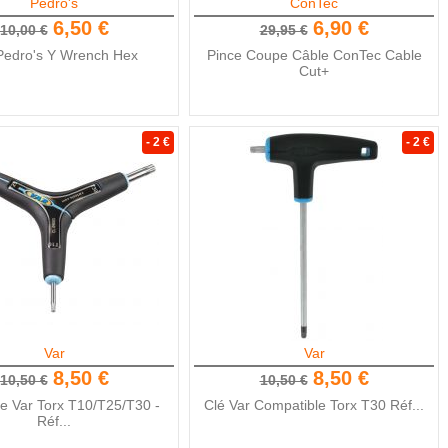
Pedro's
ConTec
6,50 €
6,90 €
10,00 €
29,95 €
Pedro's Y Wrench Hex
Pince Coupe Câble ConTec Cable
Cut+
- 2 €
- 2 €
Var
Var
8,50 €
8,50 €
10,50 €
10,50 €
le Var Torx T10/T25/T30 -
Clé Var Compatible Torx T30 Réf...
Réf...