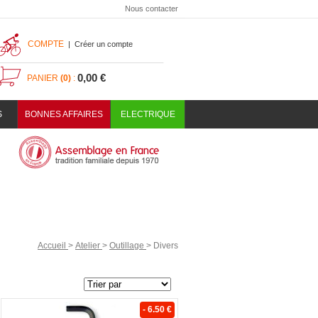
Nous contacter
COMPTE
|
Créer un compte
0,00 €
PANIER
(0)
:
S
BONNES AFFAIRES
ELECTRIQUE
Accueil
>
Atelier
>
Outillage
>
Divers
- 6.50 €